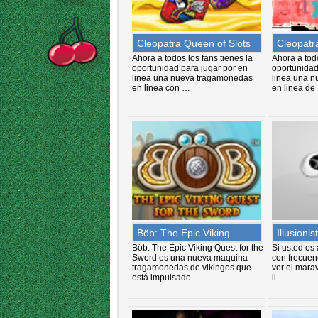
Cleopatra Queen of Slots
Cleopatra
Ahora a todos los fans tienes la
Ahora a todo
oportunidad para jugar por en
oportunidad
linea una nueva tragamonedas
linea una 
en linea con …
en linea de
Böb: The Epic Viking
Illusionist
Quest for the …
Böb: The Epic Viking Quest for the
Si usted es 
Sword es una nueva maquina
con frecuenc
tragamonedas de vikingos que
ver el mara
está impulsado…
il…