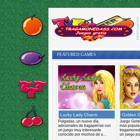
FEATURED GAMES
Lucky Lady Charm
Golden 
Pulgadas, un nuevo día,
Juego Gold
adicionales de tragaperras con
más popular
un juego muy interesante
tragamoneda
conocido por muchos de u…
un juego p