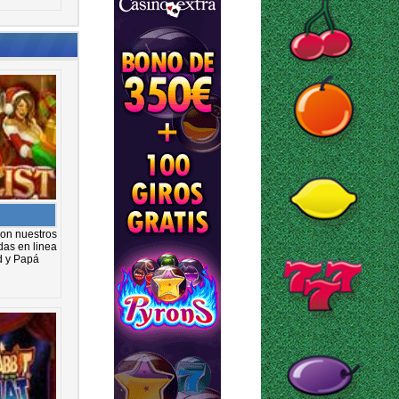
con nuestros
as en linea
d y Papá