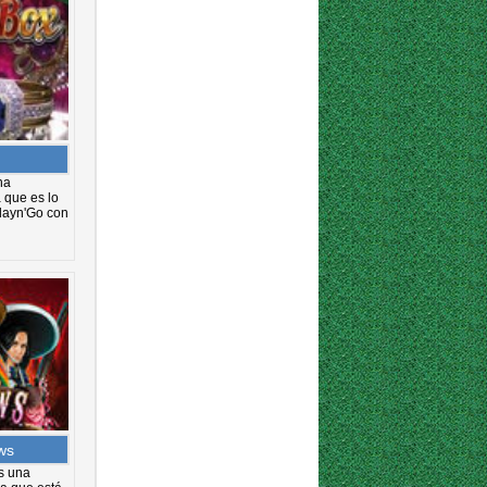
na
 que es lo
layn'Go con
ws
s una