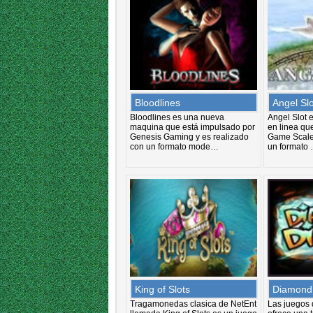
Bloodlines
Angel Slo
Bloodlines es una nueva
Angel Slot
maquina que está impulsado por
en linea qu
Genesis Gaming y es realizado
Game Scale 
con un formato mode…
un formato
King of Slots
Diamond 
Tragamonedas clasica de NetEnt
Las juegos