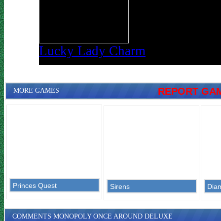
REPORT GA
MORE GAMES
Princes Quest
Sirens
Dia
COMMENTS MONOPOLY ONCE AROUND DELUXE