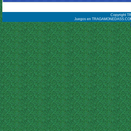
Copyright 
Juegos en TRAGAMONEDASS.COM tien