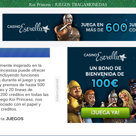
Koi Princess - JUEGOS TRAGAMONEDAS
mente inspirado en la
rincesssa puede ofrecer
 incluyendo funciones
a durante el juego y que
, y premios de hasta 500
es y 20 líneas de
00 creditos en todas las
juego Koi Princess, nos
ciado con el papel y
creditos.
ría
JUEGOS