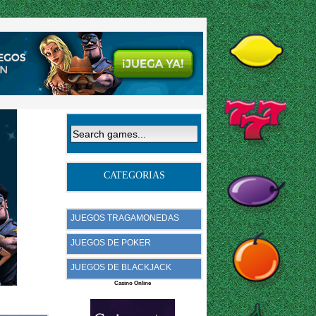
CATEGORIAS
JUEGOS TRAGAMONEDAS
JUEGOS DE POKER
JUEGOS DE BLACKJACK
Casino Online