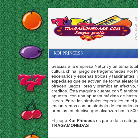
KOI PRINCESS
Gracias a la empresa NetEnt y un tema total
cultura china, juego de tragamonedas Koi P
escenarios y escenas típicas y fascinantes,
especiales que se activan de forma aleatori
ofrecen juegos libres y premios en efectivo
creditos. Esta maquina cuenta con 5 tambor
apuesta, con una apuesta máxima de hasta 2
lineas. Entre los símbolos especiales en el 
encontramos con un símbolo de comodin aso
premios en efectivo que alcanzan hasta 500 
El juego
Koi Princess
es parte de la catego
TRAGAMONEDAS