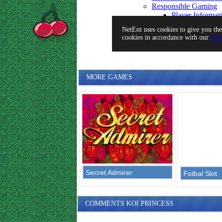
MORE GAMES
Secret Admirer
Fotbal Slot
COMMENTS KOI PRINCESS