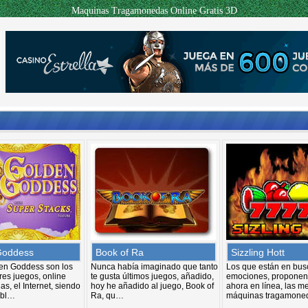
Maquinas Tragamonedas Online Gratis 3D
Goddess
Book of Ra
Sizzling Hott
en Goddess son los
Nunca había imaginado que tanto
Los que están en bus
es juegos, online
te gusta últimos juegos, añadido,
emociones, proponen
s, el Internet, siendo
hoy he añadido al juego, Book of
ahora en línea, las m
ubl…
Ra, qu…
máquinas tragamone