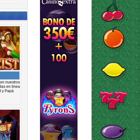
con nuestros
as en linea
d y Papá