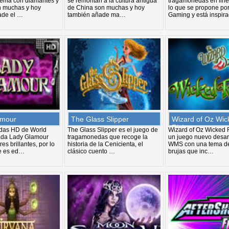
tema con diamantes y
se remontan a la cultura antigua
tragamonedas en line
n muchas y hoy
de China son muchas y hoy
lo que se propone p
ade el …
también añade ma…
Gaming y está inspi
amour
The Glass Slipper
Wizard of Oz Wic
Riches
as HD de World
The Glass Slipper es el juego de
Wizard of Oz Wicked 
ada Lady Glamour
tragamonedas que recoge la
un juego nuevo desar
res brillantes, por lo
historia de la Cenicienta, el
WMS con una tema d
e es ed…
clásico cuento …
brujas que inc…