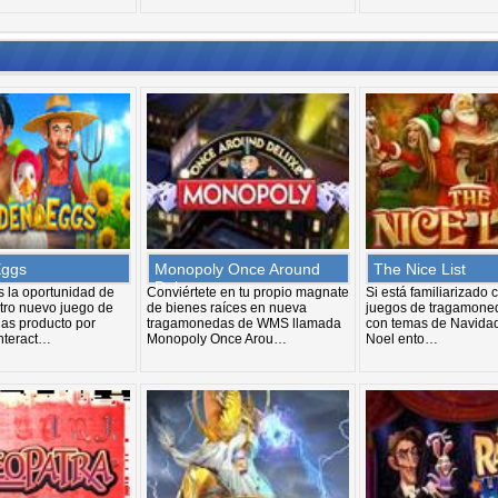
Eggs
Monopoly Once Around
The Nice List
Deluxe
s la oportunidad de
Conviértete en tu propio magnate
Si está familiarizado 
otro nuevo juego de
de bienes raíces en nueva
juegos de tragamoned
as producto por
tragamonedas de WMS llamada
con temas de Navida
nteract…
Monopoly Once Arou…
Noel ento…