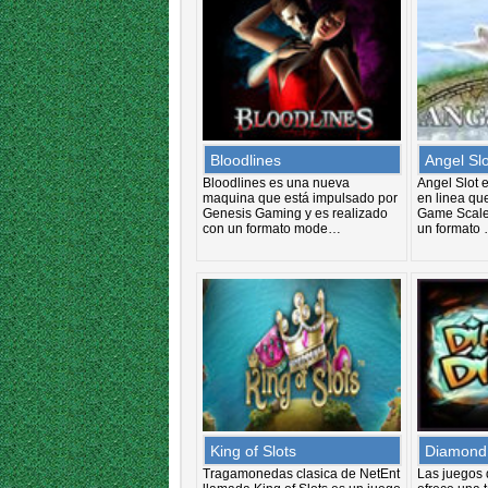
Bloodlines
Angel Slo
Bloodlines es una nueva
Angel Slot
maquina que está impulsado por
en linea qu
Genesis Gaming y es realizado
Game Scale 
con un formato mode…
un formato
King of Slots
Diamond 
Tragamonedas clasica de NetEnt
Las juegos