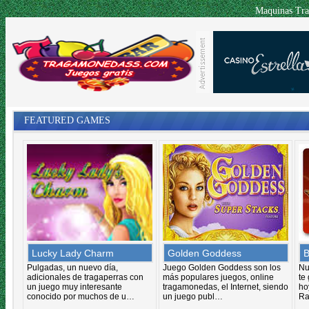
Maquinas Tra
FEATURED GAMES
Lucky Lady Charm
Golden Goddess
B
Pulgadas, un nuevo día,
Juego Golden Goddess son los
Nu
adicionales de tragaperras con
más populares juegos, online
te
un juego muy interesante
tragamonedas, el Internet, siendo
ho
conocido por muchos de u…
un juego publ…
Ra