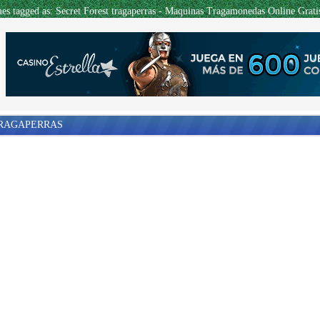
s tagged as: Secret Forest tragaperras - Maquinas Tragamonedas Online Grat
TRAGAPERRAS