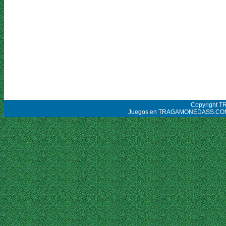
Copyright 
Juegos en TRAGAMONEDASS.COM tien