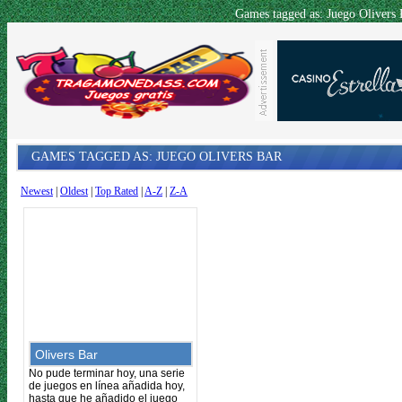
Games tagged as: Juego Olivers
GAMES TAGGED AS: JUEGO OLIVERS BAR
Newest
|
Oldest
|
Top Rated
|
A-Z
|
Z-A
Olivers Bar
No pude terminar hoy, una serie
de juegos en línea añadida hoy,
hasta que he añadido el juego