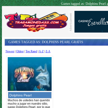
Games tagged as: Dolphins Pearl 
GAMES TAGGED AS: DOLPHINS PEARL GRATIS
Newest
|
Oldest
|
Top Rated
|
A-Z
|
Z-A
Dolphins Pearl
Muchos de ustedes han querido
mucho a jugar en nuestro sitio,
juego Dolphins Pearl, por lo que