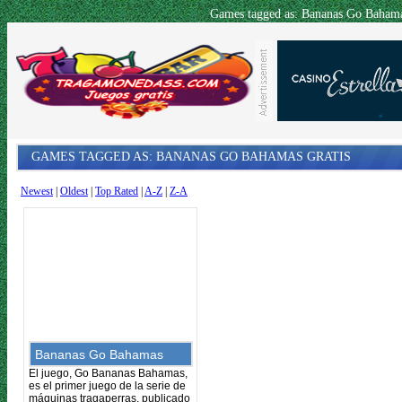
Games tagged as: Bananas Go Bahama
GAMES TAGGED AS: BANANAS GO BAHAMAS GRATIS
Newest
|
Oldest
|
Top Rated
|
A-Z
|
Z-A
Bananas Go Bahamas
El juego, Go Bananas Bahamas,
es el primer juego de la serie de
máquinas tragaperras, publicado