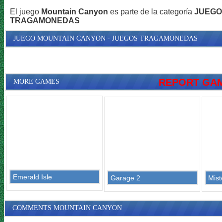
El juego
Mountain Canyon
es parte de la categoría
JUEGO
TRAGAMONEDAS
JUEGO MOUNTAIN CANYON - JUEGOS TRAGAMONEDAS
REPORT GA
MORE GAMES
Emerald Isle
Garage 2
Mis
COMMENTS MOUNTAIN CANYON