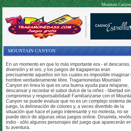
Mountain Cany
MOUNTAIN CANYON
En un momento en que lo más importante era - el descanso, 
diversión y el oro, y los juegos de tragaperras eran
precisamente aquellos sin los cuales es imposible imaginar
hombre verdaderamente libre. Tragamonedas Mountain
Canyon en linea lo que es una buena ayuda para relajarse,
descansar y recordar el sabor dulce de la niñez - libertad sin
compromiso y responsabilidad! Familiarizarse con el Mount
Canyon se puede evaluar que no es un complejo sistema d
juego, la delineación de colores y, a veces divertido de la
situación que hace el juego interesante y no molesta, no se
puede decir de algunas otras juegos online. Dinamita, revólv
indio - sólo algunos personajes del juego que aparecerán e
tu aventura.