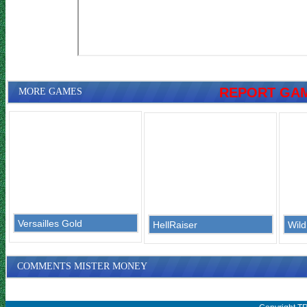
REPORT GA
MORE GAMES
Versailles Gold
HellRaiser
Wild
COMMENTS MISTER MONEY