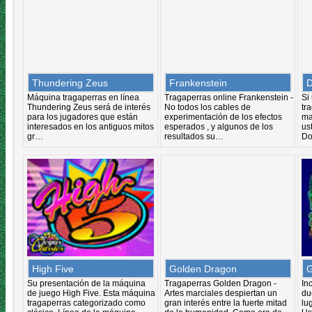
Thundering Zeus
Frankenstein
D
Máquina tragaperras en línea
Tragaperras online Frankenstein -
Si
Thundering Zeus será de interés
No todos los cables de
tr
para los jugadores que están
experimentación de los efectos
ma
interesados ​​en los antiguos mitos
esperados , y algunos de los
us
gr…
resultados su…
Do
High Five
Golden Dragon
G
Su presentación de la máquina
Tragaperras Golden Dragon -
In
de juego High Five. Esta máquina
Artes marciales despiertan un
du
tragaperras categorizado como
gran interés entre la fuerte mitad
lu