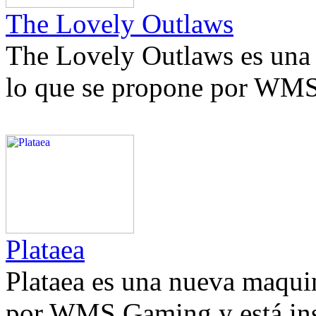
The Lovely Outlaws
The Lovely Outlaws es una 
lo que se propone por WMS
Plataea
Plataea es una nueva maqui
por WMS Gaming y está ins