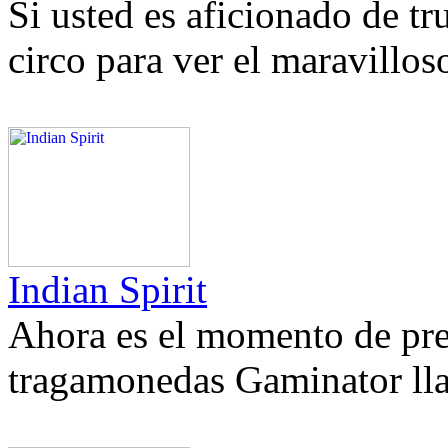
Si usted es aficionado de tr
circo para ver el maravillo
Indian Spirit
Ahora es el momento de pre
tragamonedas Gaminator ll