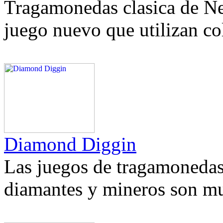
Tragamonedas clasica de Ne
juego nuevo que utilizan co
Diamond Diggin
Las juegos de tragamonedas
diamantes y mineros son m