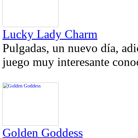
Lucky Lady Charm
Pulgadas, un nuevo día, adi
juego muy interesante con
Golden Goddess