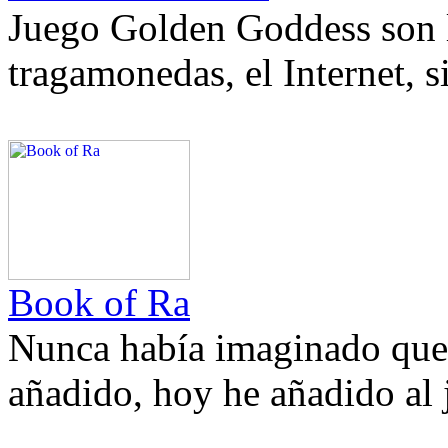
Juego Golden Goddess son l
tragamonedas, el Internet,
Book of Ra
Nunca había imaginado que t
añadido, hoy he añadido al