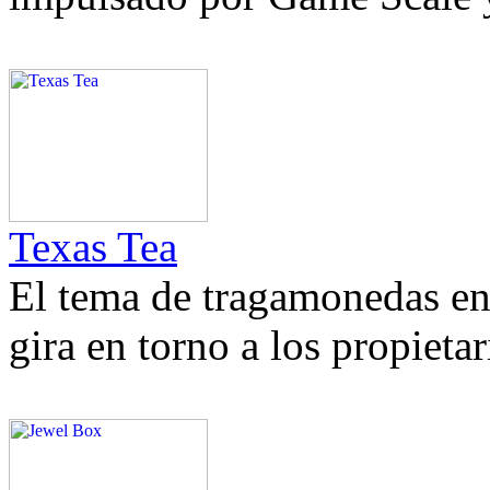
Texas Tea
El tema de tragamonedas en
gira en torno a los propiet