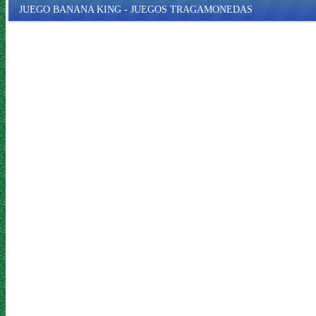
JUEGO BANANA KING - JUEGOS TRAGAMONEDAS