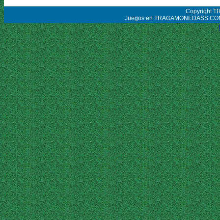
Copyright 
Juegos en TRAGAMONEDASS.COM tien