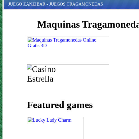
JUEGO ZANZIBAR - JUEGOS TRAGAMONEDAS