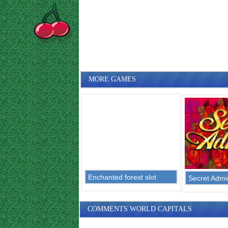
MORE GAMES
Enchanted forest slot
Secret Admi
COMMENTS WORLD CAPITALS