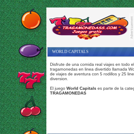
WORLD CAPITALS
Disfrute de una comida real viajes en todo
tragamonedas en linea divertido llamada Wor
de viajes de aventura con 5 rodillos y 25 lin
diversion.
El juego
World Capitals
es parte de la cate
TRAGAMONEDAS