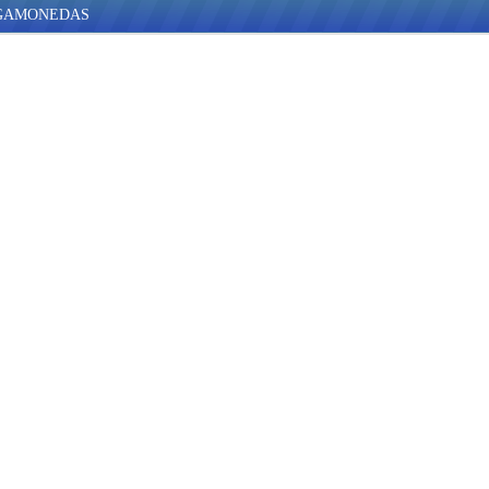
AGAMONEDAS