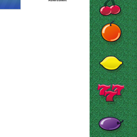
Advertisment