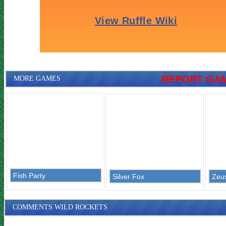
REPORT GA
MORE GAMES
Fish Party
Silver Fox
Zeu
COMMENTS WILD ROCKETS