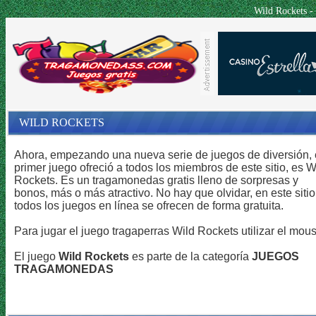
Wild Rocket
WILD ROCKETS
Ahora, empezando una nueva serie de juegos de diversión, 
primer juego ofreció a todos los miembros de este sitio, es W
Rockets. Es un tragamonedas gratis lleno de sorpresas y
bonos, más o más atractivo. No hay que olvidar, en este sitio
todos los juegos en línea se ofrecen de forma gratuita.
Para jugar el juego tragaperras Wild Rockets utilizar el mous
El juego
Wild Rockets
es parte de la categoría
JUEGOS
TRAGAMONEDAS