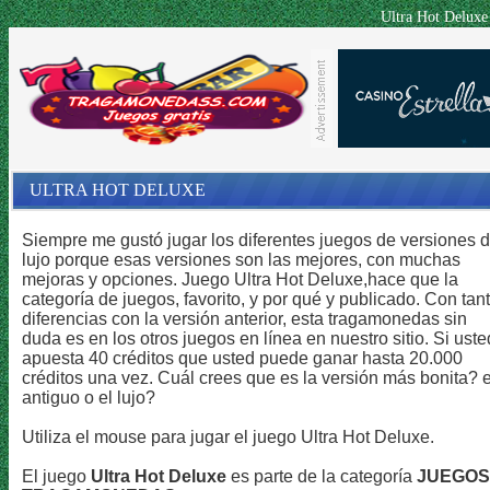
Ultra Hot Del
ULTRA HOT DELUXE
Siempre me gustó jugar los diferentes juegos de versiones 
lujo porque esas versiones son las mejores, con muchas
mejoras y opciones. Juego Ultra Hot Deluxe,hace que la
categoría de juegos, favorito, y por qué y publicado. Con tan
diferencias con la versión anterior, esta tragamonedas sin
duda es en los otros juegos en línea en nuestro sitio. Si uste
apuesta 40 créditos que usted puede ganar hasta 20.000
créditos una vez. Cuál crees que es la versión más bonita? e
antiguo o el lujo?
Utiliza el mouse para jugar el juego Ultra Hot Deluxe.
El juego
Ultra Hot Deluxe
es parte de la categoría
JUEGOS