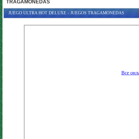
TRAGAMONEDAS
JUEGO ULTRA HOT DELUXE - JUEGOS TRAGAMONEDAS