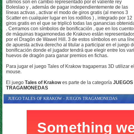
últimos son en cambio representado por el valiente rey
Boleslao y , además de pagar independientemente de las
líneas activas , activar el modo de giros gratis (al menos 3
Scatter en cualquier lugar en los rodillos ) , integrado por 12
giros gratis en el que se triplicó todas las ganancias obtenid
. Cerramos con símbolos de bonificación , que en los cuento
de máquinas tragamonedas de Krakovo están representado
por el Dragón de Wawel Hill. 3 de estos símbolos en una lín
de apuesta activa derecho al titular a participar en el juego 
bonificación donde el jugador tendrá que elegir entre los var
huevos de dragón para ganar premios en fichas.
Para jugar el juego Tales of Krakow tragaperras 3D utilizar e
mouse.
El juego
Tales of Krakow
es parte de la categoría
JUEGOS
TRAGAMONEDAS
JUEGO TALES OF KRAKOW - JUEGOS TRAGAMONEDAS