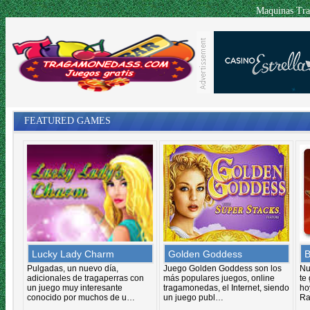
Maquinas Tra
FEATURED GAMES
Lucky Lady Charm
Golden Goddess
B
Pulgadas, un nuevo día,
Juego Golden Goddess son los
Nu
adicionales de tragaperras con
más populares juegos, online
te
un juego muy interesante
tragamonedas, el Internet, siendo
ho
conocido por muchos de u…
un juego publ…
Ra