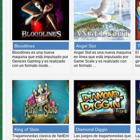
Bloodlines
Angel Slot
T
Bloodlines es una nueva
Angel Slot es una nueva maquina
El
maquina que está impulsado por
en linea que está impulsado por
li
Genesis Gaming y es realizado
Game Scale y es realizado con
gi
con un formato mode…
un formato …
lo
King of Slots
Diamond Diggin
M
Tragamonedas clasica de NetEnt
Las juegos de tragamonedas que
La