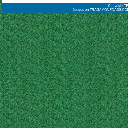
Copyright 
Juegos en TRAGAMONEDASS.COM tien