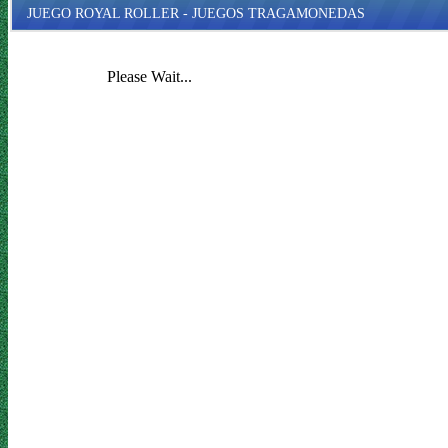
JUEGO ROYAL ROLLER - JUEGOS TRAGAMONEDAS