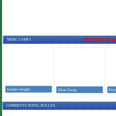
REPORT GA
MORE GAMES
Golden Knight
Silver Fang
Flor
COMMENTS ROYAL ROLLER