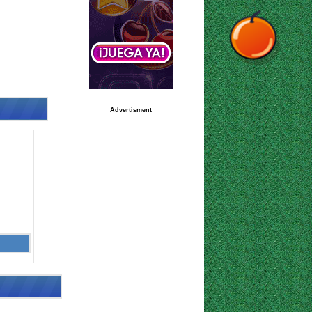
Advertisment