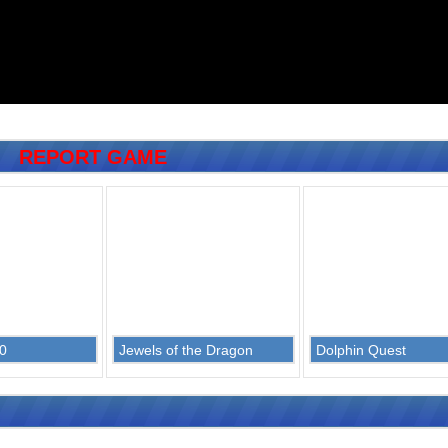
REPORT GAME
0
Jewels of the Dragon
Dolphin Quest