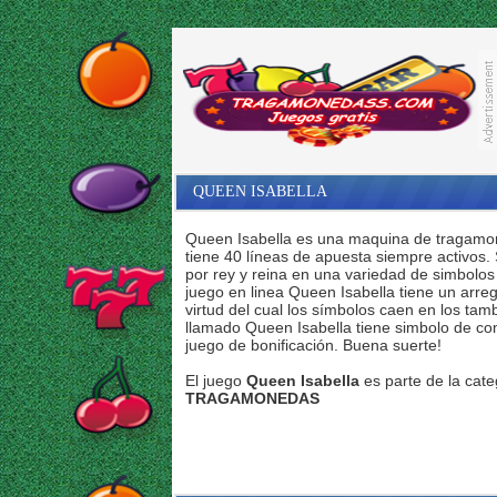
QUEEN ISABELLA
Queen Isabella es una maquina de tragamo
tiene 40 líneas de apuesta siempre activos.
por rey y reina en una variedad de simbolo
juego en linea Queen Isabella tiene un arreg
virtud del cual los símbolos caen en los tam
llamado Queen Isabella tiene simbolo de com
juego de bonificación. Buena suerte!
El juego
Queen Isabella
es parte de la cat
TRAGAMONEDAS