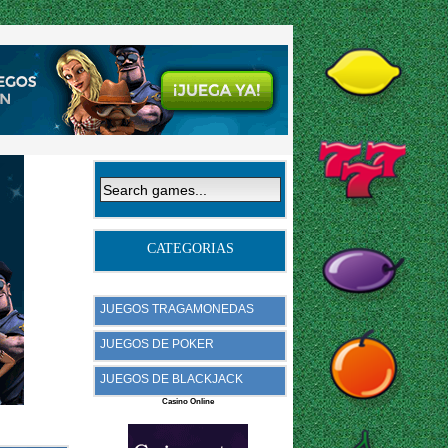
CATEGORIAS
JUEGOS TRAGAMONEDAS
JUEGOS DE POKER
JUEGOS DE BLACKJACK
Casino Online