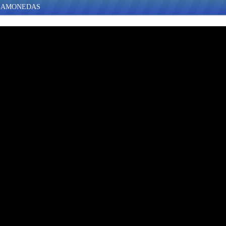
AGAMONEDAS