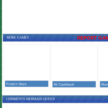
REPORT GA
MORE GAMES
Fruits’n Stars
Mr Cashback
Mam
COMMENTS MERMAID QUEEN