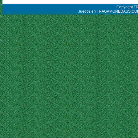
Copyright 
Juegos en TRAGAMONEDASS.COM tien