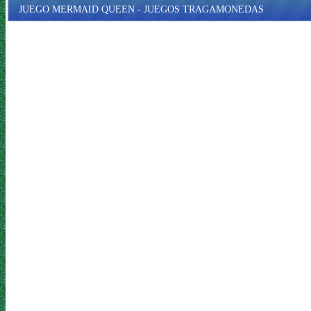
JUEGO MERMAID QUEEN - JUEGOS TRAGAMONEDAS