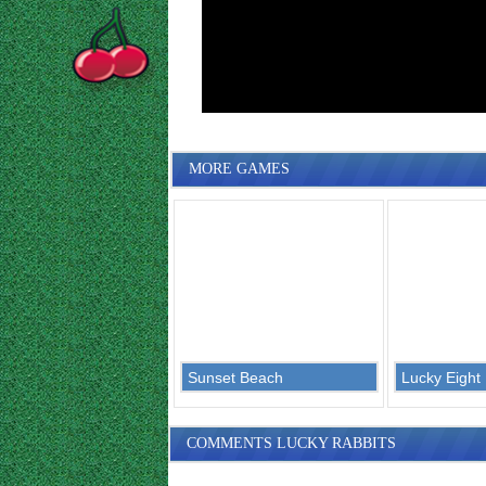
MORE GAMES
Sunset Beach
Lucky Eight 
COMMENTS LUCKY RABBITS