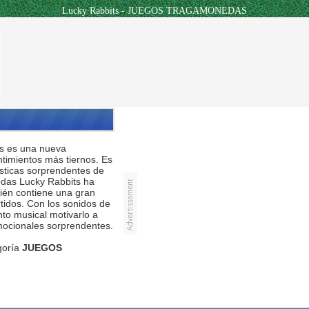
Lucky Rabbits - JUEGOS TRAGAMONEDAS
ts es una nueva
ntimientos más tiernos. Es
ísticas sorprendentes de
das Lucky Rabbits ha
ién contiene una gran
rtidos. Con los sonidos de
to musical motivarlo a
mocionales sorprendentes.
goría
JUEGOS