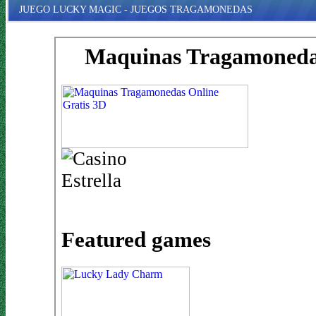
JUEGO LUCKY MAGIC - JUEGOS TRAGAMONEDAS