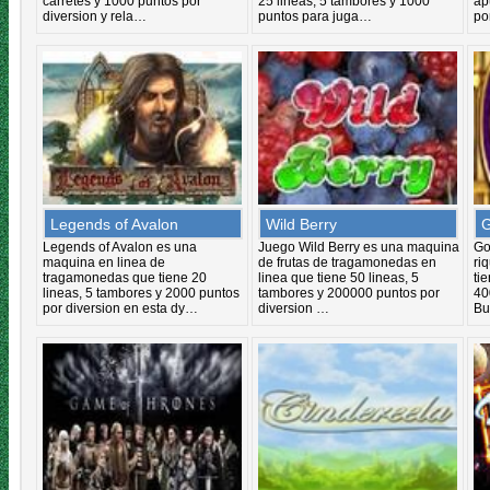
carretes y 1000 puntos por
25 lineas, 5 tambores y 1000
ap
diversion y rela…
puntos para juga…
po
Legends of Avalon
Wild Berry
G
Legends of Avalon es una
Juego Wild Berry es una maquina
Go
maquina en linea de
de frutas de tragamonedas en
ri
tragamonedas que tiene 20
linea que tiene 50 lineas, 5
ti
lineas, 5 tambores y 2000 puntos
tambores y 200000 puntos por
40
por diversion en esta dy…
diversion …
Bu