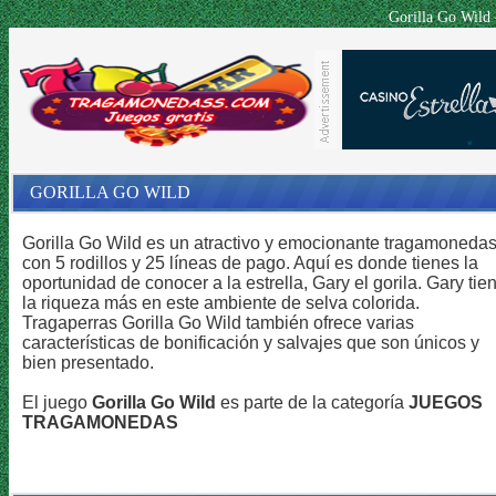
Gorilla Go W
GORILLA GO WILD
Gorilla Go Wild es un atractivo y emocionante tragamoneda
con 5 rodillos y 25 líneas de pago. Aquí es donde tienes la
oportunidad de conocer a la estrella, Gary el gorila. Gary tie
la riqueza más en este ambiente de selva colorida.
Tragaperras Gorilla Go Wild también ofrece varias
características de bonificación y salvajes que son únicos y
bien presentado.
El juego
Gorilla Go Wild
es parte de la categoría
JUEGOS
TRAGAMONEDAS