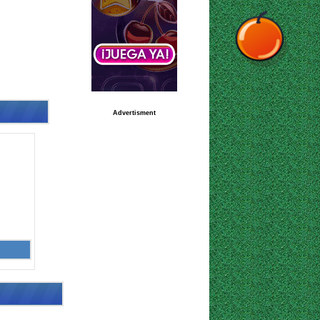
Advertisment