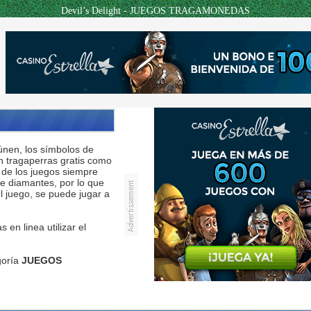
Devil’s Delight - JUEGOS TRAGAMONEDAS
únen, los símbolos de
un tragaperras gratis como
s de los juegos siempre
e diamantes, por lo que
 juego, se puede jugar a
 en linea utilizar el
goría
JUEGOS