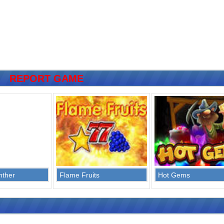
REPORT GAME
nther
Flame Fruits
Hot Gems