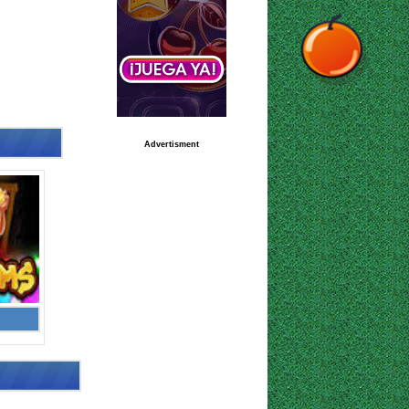
Advertisment