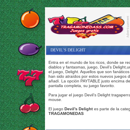
DEVIL’S DELIGHT
Entra en el mundo de los ricos, donde se re
diablos y fantasmas, juego, Devil’s Delight,
el juego, Delight. Aquellos que son fanático
han sido atraídos por estos nuevos juegos d
añadí. La opción PAYTABLE justo encima del
pantalla completa, su juego favorito.
Para jugar el juego Devil’s Delight tragaperras
mouse.
El juego
Devil’s Delight
es parte de la cate
TRAGAMONEDAS