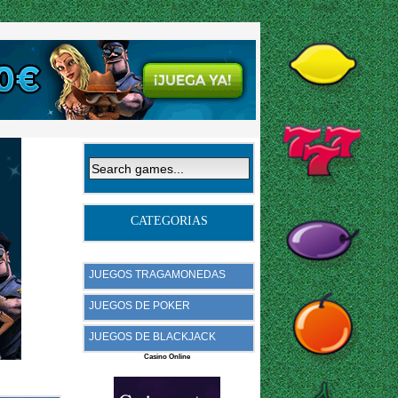
CATEGORIAS
JUEGOS TRAGAMONEDAS
JUEGOS DE POKER
JUEGOS DE BLACKJACK
Casino Online