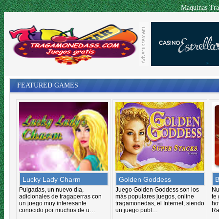
Maquinas Tra
FEATURED GAMES
Lucky Lady Charm
Golden Goddess
B
Pulgadas, un nuevo día,
Juego Golden Goddess son los
Nu
adicionales de tragaperras con
más populares juegos, online
te
un juego muy interesante
tragamonedas, el Internet, siendo
ho
conocido por muchos de u…
un juego publ…
Ra