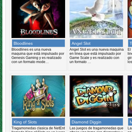
Bloodlines
Angel Slot
T
Bloodlines es una nueva
Angel Slot es una nueva maquina
El
maquina que está impulsado por
en linea que está impulsado por
li
Genesis Gaming y es realizado
Game Scale y es realizado con
gi
con un formato mode…
un formato …
lo
King of Slots
Diamond Diggin
M
Tragamonedas clasica de NetEnt
Las juegos de tragamonedas que
La