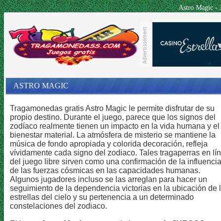
Astro Magic
ASTRO MAGIC
Tragamonedas gratis Astro Magic le permite disfrutar de su
propio destino. Durante el juego, parece que los signos del
zodíaco realmente tienen un impacto en la vida humana y el
bienestar material. La atmósfera de misterio se mantiene la
música de fondo apropiada y colorida decoración, refleja
vívidamente cada signo del zodiaco. Tales tragaperras en lí
del juego libre sirven como una confirmación de la influenci
de las fuerzas cósmicas en las capacidades humanas.
Algunos jugadores incluso se las arreglan para hacer un
seguimiento de la dependencia victorias en la ubicación de 
estrellas del cielo y su pertenencia a un determinado
constelaciones del zodiaco.