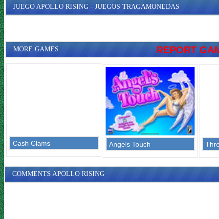
JUEGO APOLLO RISING - JUEGOS TRAGAMONEDAS
REPORT GA
MORE GAMES
Cash Clams
Angels Touch
Thr
COMMENTS APOLLO RISING