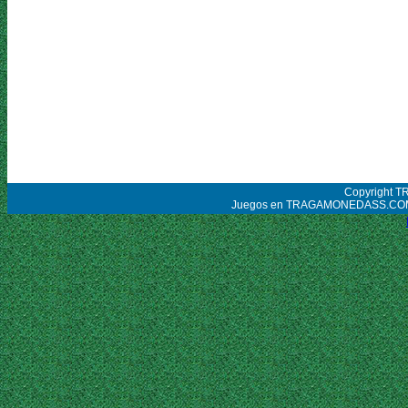
Copyright 
Juegos en TRAGAMONEDASS.COM tien